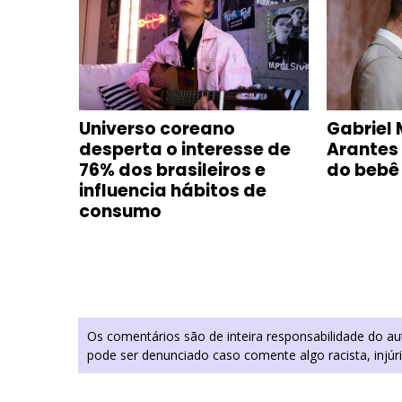
e com
Universo coreano
Gabriel 
oca-
desperta o interesse de
Arantes
m
76% dos brasileiros e
do bebê
influencia hábitos de
consumo
Os comentários são de inteira responsabilidade do a
pode ser denunciado caso comente algo racista, injúr