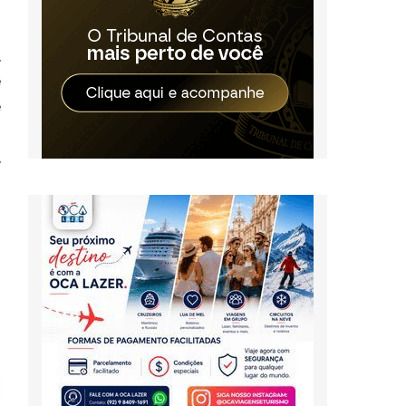
.
e
e
o
.
a
s
o