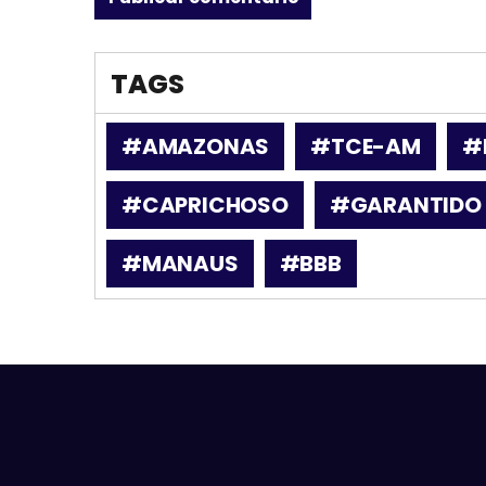
TAGS
#AMAZONAS
#TCE-AM
#
#CAPRICHOSO
#GARANTIDO
#MANAUS
#BBB