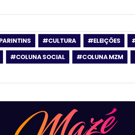
PARINTINS
#CULTURA
#ELEIÇÕES
#COLUNA SOCIAL
#COLUNA MZM