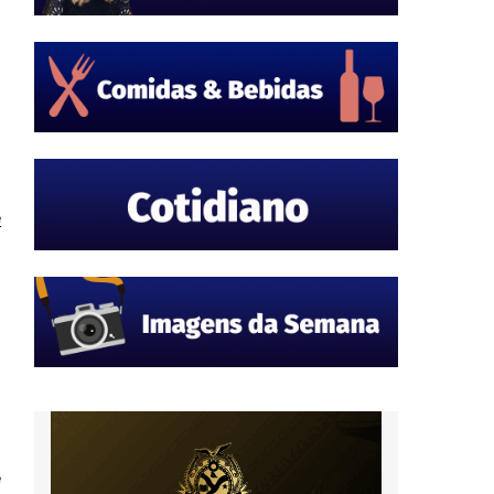
a
e
r
o
,
s
e