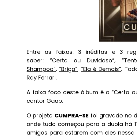
Entre as faixas: 3 inéditas e 3 re
saber:
“Certo ou Duvidoso”
,
“Ten
Shampoo”
,
“Briga”
,
“Ela é Demais”
. Tod
Ray Ferrari.
A faixa foco deste álbum é a “Certo o
cantor Gaab.
O projeto
CUMPRA-SE
foi gravado no d
onde tudo começou para a dupla há 11
amigos para estarem com eles nessa n