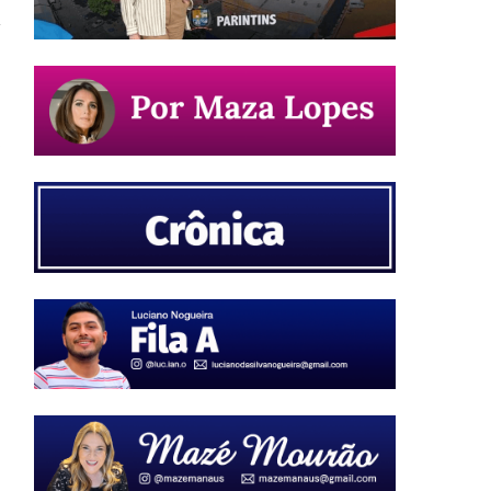
o
,
a
m