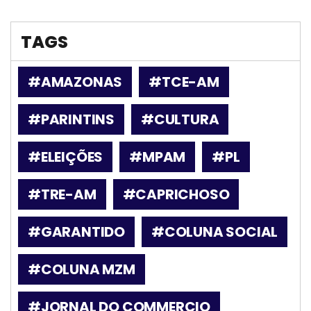
TAGS
#AMAZONAS
#TCE-AM
#PARINTINS
#CULTURA
#ELEIÇÕES
#MPAM
#PL
#TRE-AM
#CAPRICHOSO
#GARANTIDO
#COLUNA SOCIAL
#COLUNA MZM
#JORNAL DO COMMERCIO