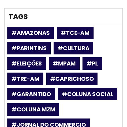
TAGS
#AMAZONAS
#TCE-AM
#PARINTINS
#CULTURA
#ELEIÇÕES
#MPAM
#PL
#TRE-AM
#CAPRICHOSO
#GARANTIDO
#COLUNA SOCIAL
#COLUNA MZM
#JORNAL DO COMMERCIO