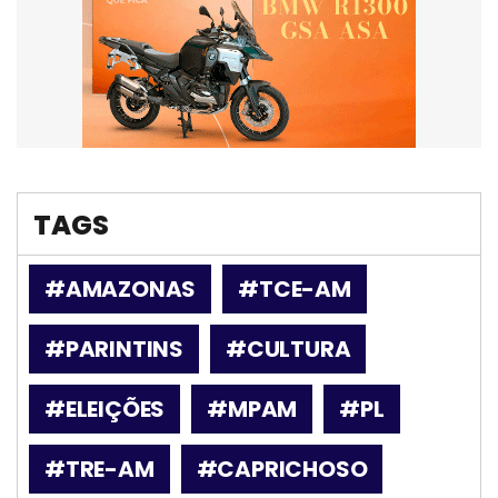
TAGS
#AMAZONAS
#TCE-AM
#PARINTINS
#CULTURA
#ELEIÇÕES
#MPAM
#PL
#TRE-AM
#CAPRICHOSO