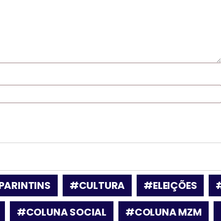
PARINTINS
#CULTURA
#ELEIÇÕES
#COLUNA SOCIAL
#COLUNA MZM