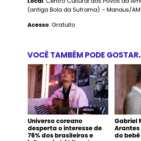
Local
: Centro Cultural dos Povos da Amaz
(antiga Bola da Suframa) – Manaus/AM
Acesso
: Gratuito
VOCÊ TAMBÉM PODE GOSTAR..
e com
Universo coreano
Gabriel 
oca-
desperta o interesse de
Arantes
m
76% dos brasileiros e
do bebê