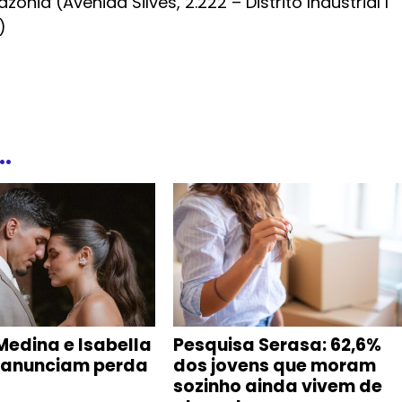
ônia (Avenida Silves, 2.222 – Distrito Industrial I
)
.
Medina e Isabella
Pesquisa Serasa: 62,6%
 anunciam perda
dos jovens que moram
sozinho ainda vivem de