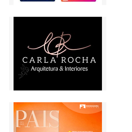
,
s
a
o