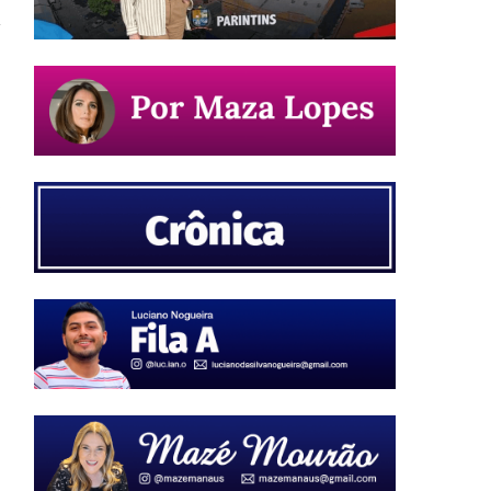
o
r
a
,