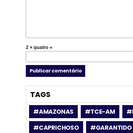
2 × quatro =
TAGS
#AMAZONAS
#TCE-AM
#
#CAPRICHOSO
#GARANTIDO