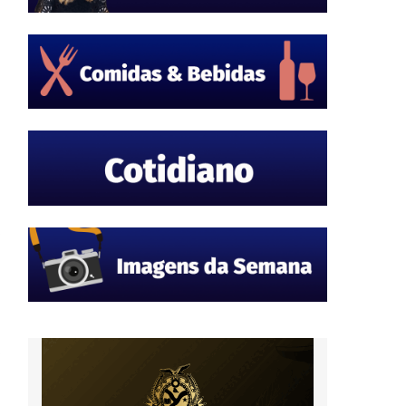
o
,
o
a
,