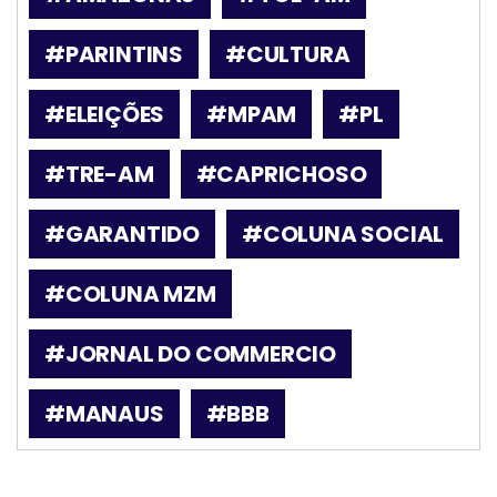
#PARINTINS
#CULTURA
#ELEIÇÕES
#MPAM
#PL
#TRE-AM
#CAPRICHOSO
#GARANTIDO
#COLUNA SOCIAL
#COLUNA MZM
#JORNAL DO COMMERCIO
#MANAUS
#BBB