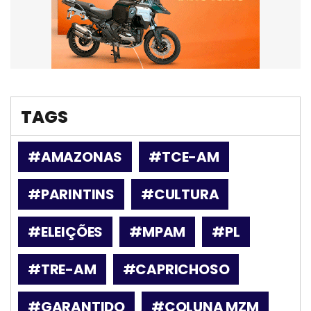
TAGS
#AMAZONAS
#TCE-AM
#PARINTINS
#CULTURA
#ELEIÇÕES
#MPAM
#PL
#TRE-AM
#CAPRICHOSO
#GARANTIDO
#COLUNA MZM