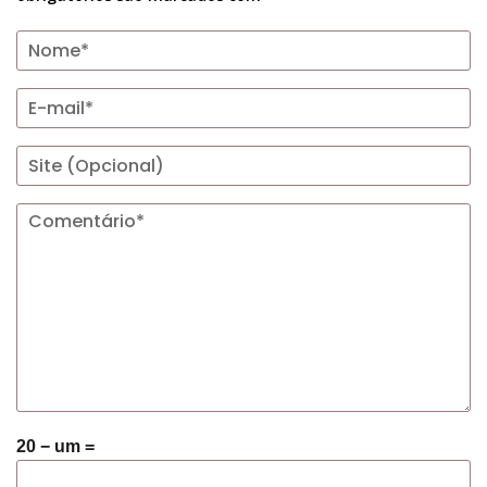
20 − um =