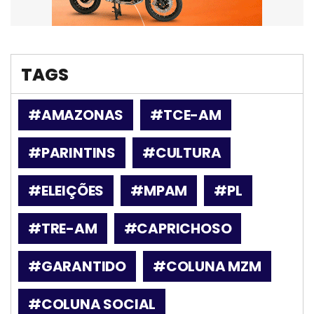
TAGS
#AMAZONAS
#TCE-AM
#PARINTINS
#CULTURA
#ELEIÇÕES
#MPAM
#PL
#TRE-AM
#CAPRICHOSO
#GARANTIDO
#COLUNA MZM
#COLUNA SOCIAL