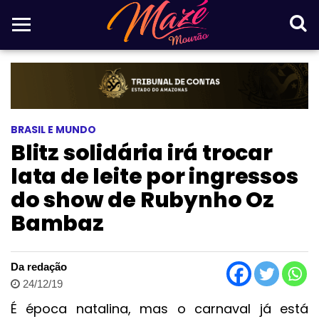
BRASIL E MUNDO
Blitz solidária irá trocar
lata de leite por ingressos
do show de Rubynho Oz
Bambaz
Da redação
24/12/19
É época natalina, mas o carnaval já está