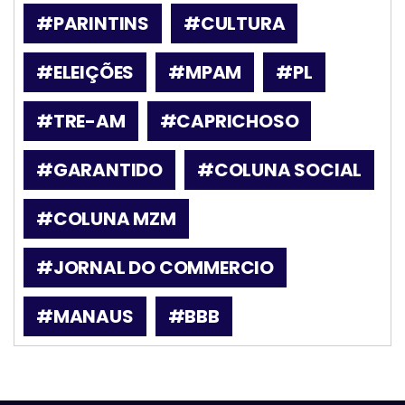
#PARINTINS
#CULTURA
#ELEIÇÕES
#MPAM
#PL
#TRE-AM
#CAPRICHOSO
#GARANTIDO
#COLUNA SOCIAL
#COLUNA MZM
#JORNAL DO COMMERCIO
#MANAUS
#BBB