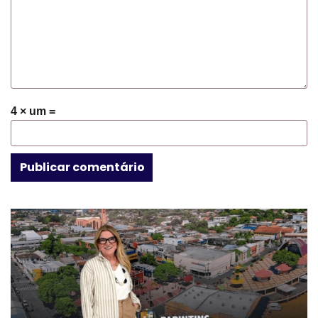
4 × um =