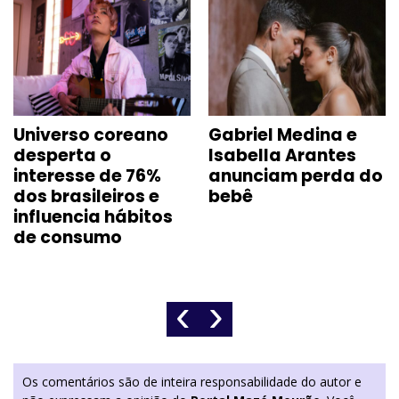
eano
Gabriel Medina e
Pesquisa Sera
Isabella Arantes
62,6% dos jove
76%
anunciam perda do
que moram soz
s e
bebê
ainda vivem d
itos
aluguel
‹
›
Os comentários são de inteira responsabilidade do autor e