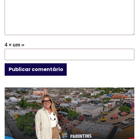
4 × um =