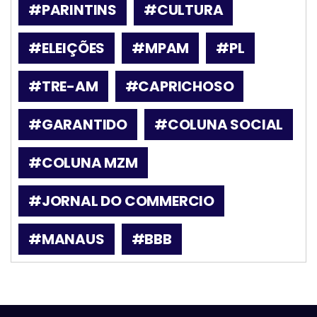
#PARINTINS
#CULTURA
#ELEIÇÕES
#MPAM
#PL
#TRE-AM
#CAPRICHOSO
#GARANTIDO
#COLUNA SOCIAL
#COLUNA MZM
#JORNAL DO COMMERCIO
#MANAUS
#BBB