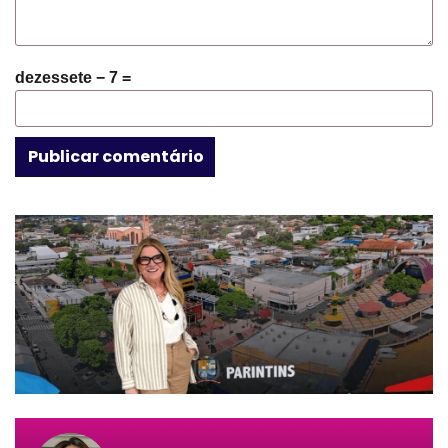
dezessete − 7 =