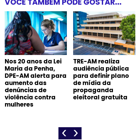
VOCÊ TAMBÉM PODE GOSTAR...
Nos 20 anos da Lei
TRE-AM realiza
Maria da Penha,
audiência pública
DPE-AM alerta para
para definir plano
aumento das
de mídia da
denúncias de
propaganda
violência contra
eleitoral gratuita
mulheres
‹
›