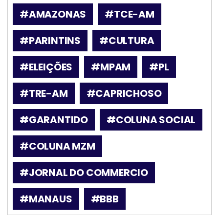
#AMAZONAS
#TCE-AM
#PARINTINS
#CULTURA
#ELEIÇÕES
#MPAM
#PL
#TRE-AM
#CAPRICHOSO
#GARANTIDO
#COLUNA SOCIAL
#COLUNA MZM
#JORNAL DO COMMERCIO
#MANAUS
#BBB