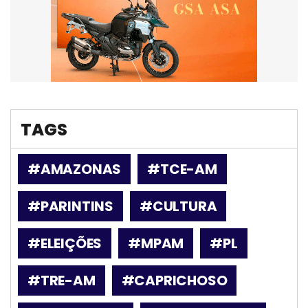
TAGS
#AMAZONAS
#TCE-AM
#PARINTINS
#CULTURA
#ELEIÇÕES
#MPAM
#PL
#TRE-AM
#CAPRICHOSO