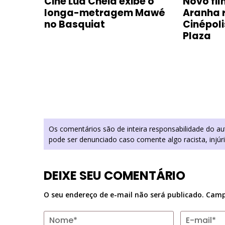
Cine Lua Cheia exibe o
Novo fi
po
longa-metragem Mawé
Aranha 
stino’,
no Basquiat
Cinépol
 de
Plaza
Aurélio
Os comentários são de inteira responsabilidade do a
pode ser denunciado caso comente algo racista, injúr
DEIXE SEU COMENTÁRIO
O seu endereço de e-mail não será publicado.
Camp