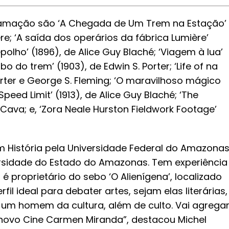
ramação são ‘A Chegada de Um Trem na Estação’
re; ‘A saída dos operários da fábrica Lumière’
polho’ (1896), de Alice Guy Blaché; ‘Viagem à lua’
o do trem’ (1903), de Edwin S. Porter; ‘Life of na
orter e George S. Fleming; ‘O maravilhoso mágico
Speed Limit’ (1913), de Alice Guy Blaché; ‘The
a Cava; e, ‘Zora Neale Hurston Fieldwork Footage’
 História pela Universidade Federal do Amazona
ersidade do Estado do Amazonas. Tem experiência
é proprietário do sebo ‘O Alienígena’, localizado
il ideal para debater artes, sejam elas literárias,
É um homem da cultura, além de culto. Vai agrega
novo Cine Carmen Miranda”, destacou Michel