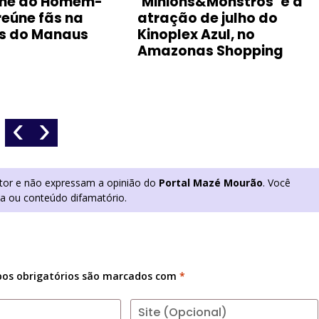
lme do Homem-
‘Minions&Monstros’ é a
reúne fãs na
atração de julho do
is do Manaus
Kinoplex Azul, no
Amazonas Shopping
‹
›
utor e não expressam a opinião do
Portal Mazé Mourão
. Você
ia ou conteúdo difamatório.
os obrigatórios são marcados com
*