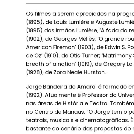
Os filmes a serem apreciados na prog
(1895), de Louis Lumière e Auguste Lumiè
(1895) dos irmãos Lumière, ‘A fada do re
(1902), de Georges Méliès; ‘O grande roub
American Fireman’ (1903), de Edwin S. P
de Oz’ (1910), de Otis Turner; ‘Matrimony 
breath of a nation’ (1919), de Gregory L
(1928), de Zora Neale Hurston.
Jorge Bandeira do Amaral é formado em
(1992). Atualmente é Professor da Univ
nas áreas de História e Teatro. Também 
no Centro de Manaus. “O Jorge tem o perf
teatrais, musicais e cinematográficas. 
bastante ao cenário das propostas do 